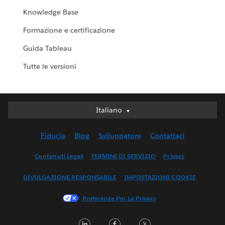
Knowledge Base
Formazione e certificazione
Guida Tableau
Tutte le versioni
Italiano
Italiano
Deutsch
Fiducia
Blog
Sviluppatore
Contattaci
English (UK)
English (US)
Contenuti Legali
TERMINI DI SERVIZIO
Privacy
Español
DIVULGAZIONE RESPONSABILE
IMPOSTAZIONI COOKIE
Français (Canada)
Français (France)
Preferenze Per La Privacy
日本語
LinkedIn
Facebook
Twitter
한국어