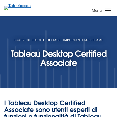
Passa
a
Menu
contenuto
principale
SCOPRI DI SEGUITO DETTAGLI IMPORTANTI SULL'ESAME
Tableau Desktop Certified
Associate
I Tableau Desktop Certified
Associate sono utenti esperti di
funzioni e funzionalità di Tableau