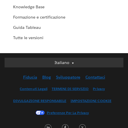
Knowledge Base
Formazione e certificazione
Guida Tableau
Tutte le versioni
Italiano
Italiano
Deutsch
Fiducia
Blog
Sviluppatore
Contattaci
English (UK)
English (US)
Contenuti Legali
TERMINI DI SERVIZIO
Privacy
Español
DIVULGAZIONE RESPONSABILE
IMPOSTAZIONI COOKIE
Français (Canada)
Français (France)
Preferenze Per La Privacy
日本語
LinkedIn
Facebook
Twitter
한국어