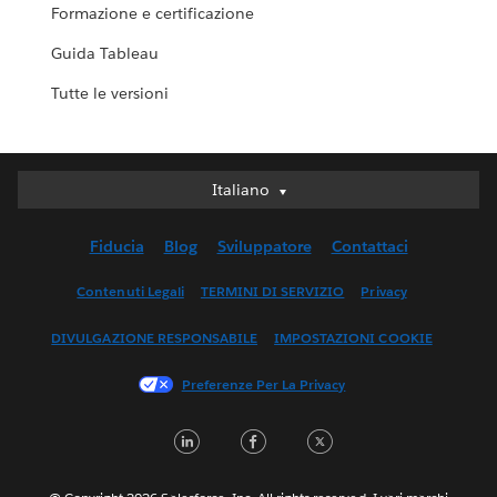
Formazione e certificazione
Guida Tableau
Tutte le versioni
Italiano
Italiano
Deutsch
Fiducia
Blog
Sviluppatore
Contattaci
English (UK)
English (US)
Contenuti Legali
TERMINI DI SERVIZIO
Privacy
Español
DIVULGAZIONE RESPONSABILE
IMPOSTAZIONI COOKIE
Français (Canada)
Français (France)
Preferenze Per La Privacy
日本語
LinkedIn
Facebook
Twitter
한국어
Nederlands