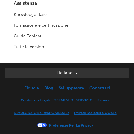
Assistenza
Knowledge Base
Formazione e certificazione
Guida Tableau
Tutte le versioni
Italiano
Italiano
Deutsch
Fiducia
Blog
Sviluppatore
Contattaci
English (UK)
English (US)
Contenuti Legali
TERMINI DI SERVIZIO
Privacy
Español
DIVULGAZIONE RESPONSABILE
IMPOSTAZIONI COOKIE
Français (Canada)
Français (France)
Preferenze Per La Privacy
日本語