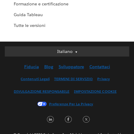
Formazione e certificazione
Guida Tableau
Tutte le versioni
Italiano
Italiano
Deutsch
Fiducia
Blog
Sviluppatore
Contattaci
English (UK)
English (US)
Contenuti Legali
TERMINI DI SERVIZIO
Privacy
Español
DIVULGAZIONE RESPONSABILE
IMPOSTAZIONI COOKIE
Français (Canada)
Français (France)
Preferenze Per La Privacy
日本語
LinkedIn
Facebook
Twitter
한국어
Nederlands