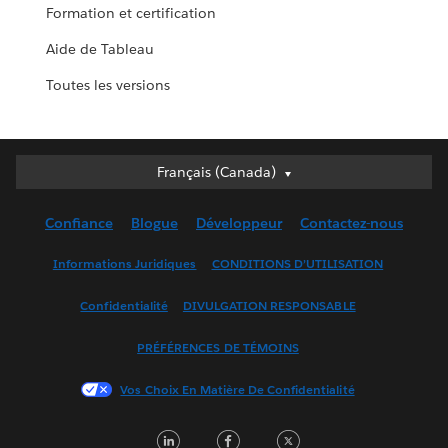
Formation et certification
Aide de Tableau
Toutes les versions
Français (Canada)
Français (Canada)
Deutsch
Confiance
Blogue
Développeur
Contactez-nous
English (UK)
English (US)
Informations Juridiques
CONDITIONS D’UTILISATION
Español
Confidentialité
DIVULGATION RESPONSABLE
Français (France)
Italiano
PRÉFÉRENCES DE TÉMOINS
日本語
Vos Choix En Matière De Confidentialité
한국어
Nederlands
LinkedIn
Facebook
Twitter