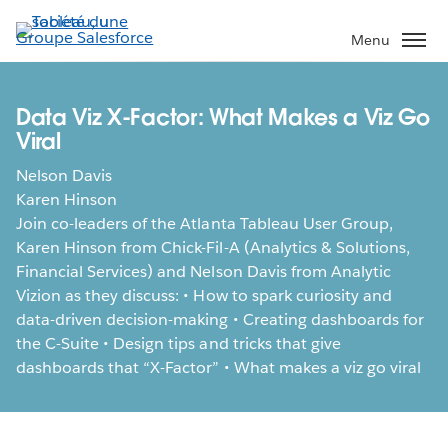
Aller
au
Menu
contenu
principal
Data Viz X-Factor: What Makes a Viz Go
Viral
Nelson Davis
Karen Hinson
Join co-leaders of the Atlanta Tableau User Group,
Karen Hinson from Chick-Fil-A (Analytics & Solutions,
Financial Services) and Nelson Davis from Analytic
Vizion as they discuss: • How to spark curiosity and
data-driven decision-making • Creating dashboards for
the C-Suite • Design tips and tricks that give
dashboards that “X-Factor” • What makes a viz go viral