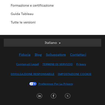
Formazione e certificazione
Guida Tableau
Tutte le versioni
Italiano
Italiano
Deutsch
Fiducia
Blog
Sviluppatore
Contattaci
English (UK)
English (US)
Contenuti Legali
TERMINI DI SERVIZIO
Privacy
Español
DIVULGAZIONE RESPONSABILE
IMPOSTAZIONI COOKIE
Français (Canada)
Français (France)
Preferenze Per La Privacy
日本語
LinkedIn
Facebook
Twitter
한국어
Nederlands