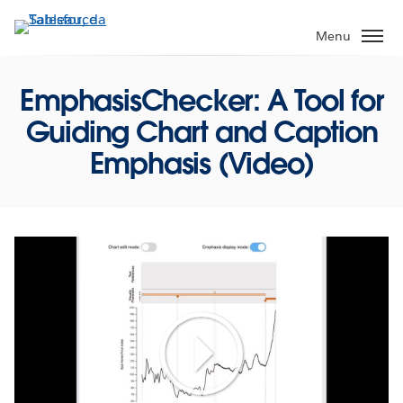
Passa
a
Menu
contenuto
principale
EmphasisChecker: A Tool for
Guiding Chart and Caption
Emphasis (Video)
Play