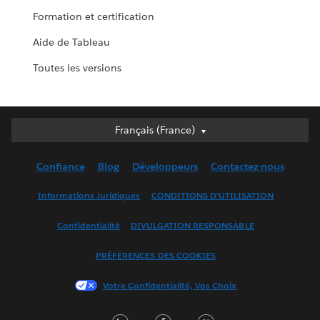
Formation et certification
Aide de Tableau
Toutes les versions
Français (France)
Français (France)
Deutsch
Confiance
Blog
Développeurs
Contactez-nous
English (UK)
English (US)
Informations Juridiques
CONDITIONS D'UTILISATION
Español
Confidentialité
DIVULGATION RESPONSABLE
Français (Canada)
Italiano
PRÉFÉRENCES DES COOKIES
日本語
Votre Confidentialité, Vos Choix
한국어
Nederlands
LinkedIn
Facebook
Twitter