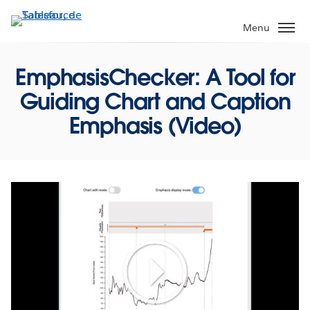
Aller
au
Menu
contenu
principal
EmphasisChecker: A Tool for
Guiding Chart and Caption
Emphasis (Video)
Play