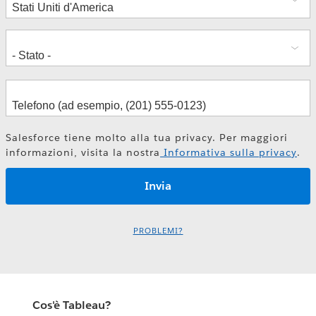
Data Transformation: Building Blocks
for a Data-Driven Organisation
Panel Discussion | Digital Customer
Francois Zimmermann
Avatar
Salesforce tiene molto alla tua privacy. Per maggiori
informazioni, visita la nostra
Informativa sulla privacy
.
Markus Hedwig
Rob Klomps
PROBLEMI?
Cos'è Tableau?