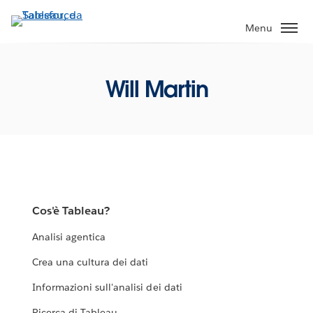
Passa
a
Menu
contenuto
principale
Will Martin
Cos'è Tableau?
Analisi agentica
Crea una cultura dei dati
Informazioni sull'analisi dei dati
Ricerca di Tableau