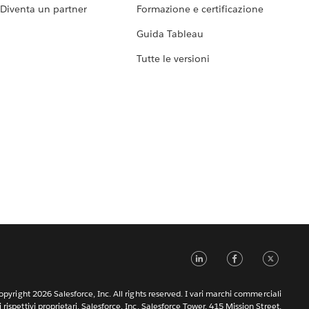
Diventa un partner
Formazione e certificazione
Guida Tableau
Tutte le versioni
LinkedIn
Faceb
Tw
pyright 2026 Salesforce, Inc. All rights reserved. I vari marchi commerciali
rispettivi proprietari. Salesforce, Inc. Salesforce Tower, 415 Mission Street,