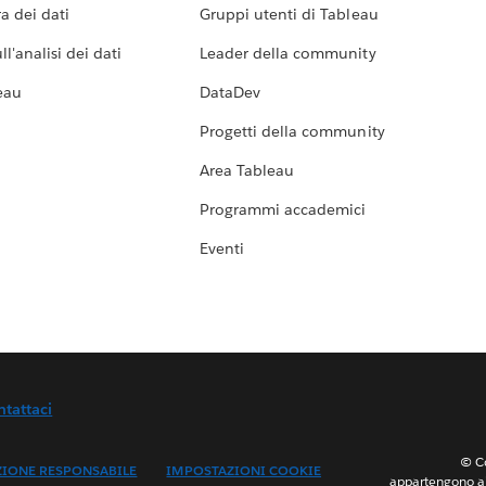
a dei dati
Gruppi utenti di Tableau
l'analisi dei dati
Leader della community
eau
DataDev
Progetti della community
Area Tableau
Programmi accademici
Eventi
ntattaci
© Co
ZIONE RESPONSABILE
IMPOSTAZIONI COOKIE
appartengono ai 