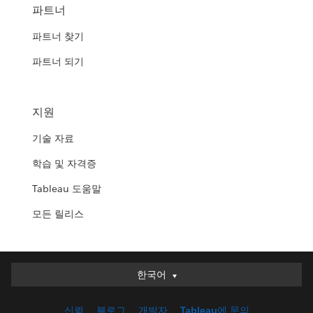
파트너
파트너 찾기
파트너 되기
지원
기술 자료
학습 및 자격증
Tableau 도움말
모든 릴리스
한국어
한국어
Deutsch
신뢰
블로그
개발자
Tableau에 문의
English (UK)