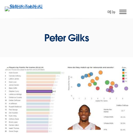
주
요
메뉴
콘
텐
츠
Peter Gilks
로
건
너
뛰
기