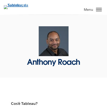
Passa
a
Menu
contenuto
principale
Anthony Roach
Cos'è Tableau?