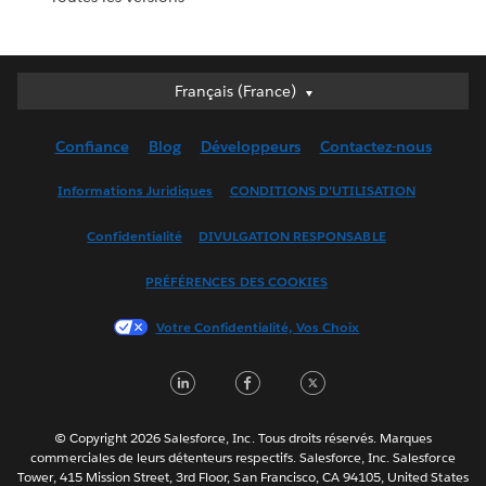
Français (France)
Français (France)
Deutsch
Confiance
Blog
Développeurs
Contactez-nous
English (UK)
English (US)
Informations Juridiques
CONDITIONS D'UTILISATION
Español
Confidentialité
DIVULGATION RESPONSABLE
Français (Canada)
Italiano
PRÉFÉRENCES DES COOKIES
日本語
Votre Confidentialité, Vos Choix
한국어
Nederlands
LinkedIn
Facebook
Twitter
Português
Svenska
© Copyright 2026 Salesforce, Inc. Tous droits réservés. Marques
ไทย
commerciales de leurs détenteurs respectifs. Salesforce, Inc. Salesforce
Tower, 415 Mission Street, 3rd Floor, San Francisco, CA 94105, United States
简体中文