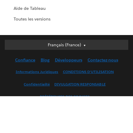
Aide de Tableau
Toutes les versions
Français (France)
Français (France)
Deutsch
Confiance
Blog
Développeurs
Contactez-nous
English (UK)
English (US)
Informations Juridiques
CONDITIONS D'UTILISATION
Español
Confidentialité
DIVULGATION RESPONSABLE
Français (Canada)
Italiano
PRÉFÉRENCES DES COOKIES
日本語
Votre Confidentialité, Vos Choix
한국어
Nederlands
LinkedIn
Facebook
Twitter
Português