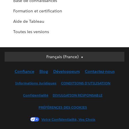
Base de connaissances
Formation et certification
Aide de Tableau
Toutes les versions
Français (France)
Français (France)
Deutsch
Confiance
Blog
Développeurs
Contactez-nous
English (UK)
English (US)
Informations Juridiques
CONDITIONS D'UTILISATION
Español
Confidentialité
DIVULGATION RESPONSABLE
Français (Canada)
Italiano
PRÉFÉRENCES DES COOKIES
日本語
Votre Confidentialité, Vos Choix
한국어
Nederlands