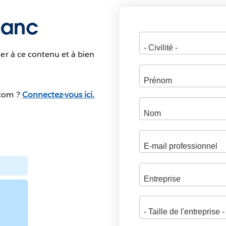
blanc
er à ce contenu et à bien
.com ?
Connectez-vous ici.