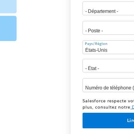
Adresse
Pays/Région
Salesforce respecte vo
plus, consultez notre
D