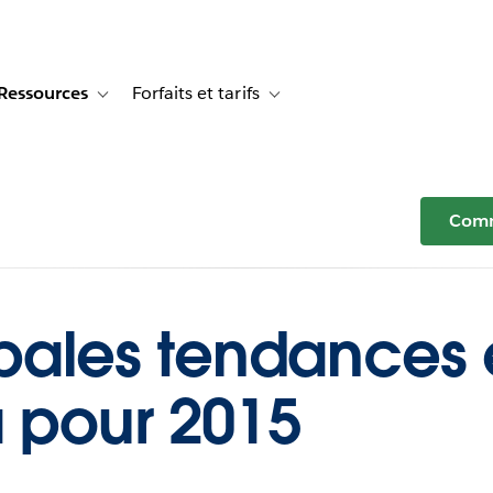
Ressources
Forfaits et tarifs
or Témoignages clients
e sub-navigation for Solutions
Toggle sub-navigation for Ressources
Toggle sub-navigation for Forfaits e
Comm
ipales tendances
 pour 2015