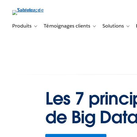
Aller
au
contenu
principal
Produits
Témoignages clients
Solutions
Toggle sub-navigation for Produits
Toggle sub-navigation f
Toggl
Les 7 princ
de Big Data