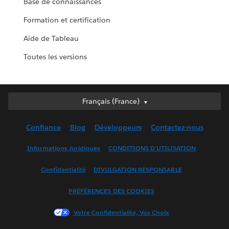
Base de connaissances
Formation et certification
Aide de Tableau
Toutes les versions
Français (France)
Français (France)
Deutsch
Confiance
Blog
Développeurs
Contactez-nous
English (UK)
English (US)
Informations Juridiques
CONDITIONS D'UTILISATION
Español
Confidentialité
DIVULGATION RESPONSABLE
Français (Canada)
Italiano
PRÉFÉRENCES DES COOKIES
日本語
Votre Confidentialité, Vos Choix
한국어
Nederlands