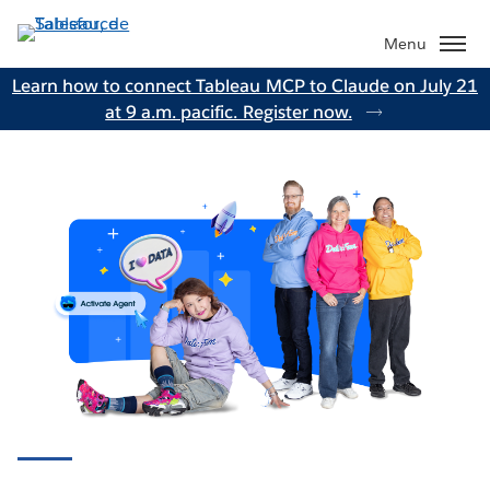
Aller
au
Menu
contenu
Learn how to connect Tableau MCP to Claude on July 21
principal
at 9 a.m. pacific. Register now.