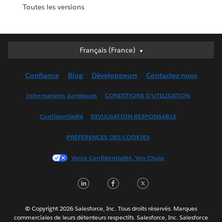
Toutes les versions
Français (France)
Français (France)
Deutsch
Confiance
Blog
Développeurs
Contactez-nous
English (UK)
English (US)
Informations Juridiques
CONDITIONS D'UTILISATION
Español
Confidentialité
DIVULGATION RESPONSABLE
Français (Canada)
Italiano
PRÉFÉRENCES DES COOKIES
日本語
Votre Confidentialité, Vos Choix
한국어
Nederlands
LinkedIn
Facebook
Twitter
Português
Svenska
© Copyright 2026 Salesforce, Inc. Tous droits réservés. Marques
ไทย
commerciales de leurs détenteurs respectifs. Salesforce, Inc. Salesforce