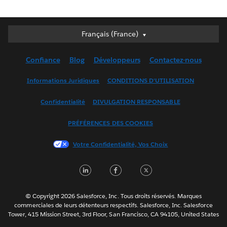
Français (France)
Français (France)
Deutsch
Confiance
Blog
Développeurs
Contactez-nous
English (UK)
English (US)
Informations Juridiques
CONDITIONS D'UTILISATION
Español
Confidentialité
DIVULGATION RESPONSABLE
Français (Canada)
Italiano
PRÉFÉRENCES DES COOKIES
日本語
Votre Confidentialité, Vos Choix
한국어
Nederlands
LinkedIn
Facebook
Twitter
Português
Svenska
© Copyright 2026 Salesforce, Inc. Tous droits réservés. Marques
ไทย
commerciales de leurs détenteurs respectifs. Salesforce, Inc. Salesforce
Tower, 415 Mission Street, 3rd Floor, San Francisco, CA 94105, United States
简体中文