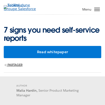
Aller
au
Menu
contenu
principal
7 signs you need self-service
reports
Read whitepaper
PARTAGER
AUTHOR
Malia Hardin,
Senior Product Marketing
Manager