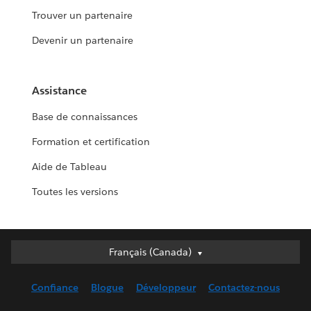
Trouver un partenaire
Devenir un partenaire
Assistance
Base de connaissances
Formation et certification
Aide de Tableau
Toutes les versions
Français (Canada)
Français (Canada)
Deutsch
Confiance
Blogue
Développeur
Contactez-nous
English (UK)
English (US)