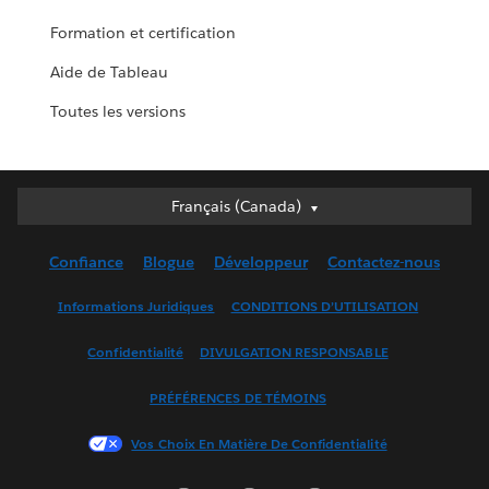
Formation et certification
Aide de Tableau
Toutes les versions
Français (Canada)
Français (Canada)
Deutsch
Confiance
Blogue
Développeur
Contactez-nous
English (UK)
English (US)
Informations Juridiques
CONDITIONS D’UTILISATION
Español
Confidentialité
DIVULGATION RESPONSABLE
Français (France)
Italiano
PRÉFÉRENCES DE TÉMOINS
日本語
Vos Choix En Matière De Confidentialité
한국어
Nederlands