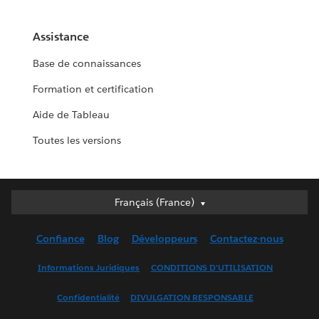
Assistance
Base de connaissances
Formation et certification
Aide de Tableau
Toutes les versions
Français (France)
Français (France)
Deutsch
Confiance
Blog
Développeurs
Contactez-nous
English (UK)
English (US)
Informations Juridiques
CONDITIONS D'UTILISATION
Español
Confidentialité
DIVULGATION RESPONSABLE
Français (Canada)