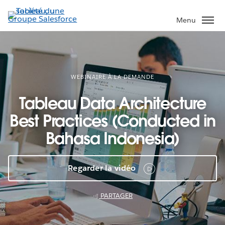
Aller
au
Menu
contenu
principal
WEBINAIRE À LA DEMANDE
Tableau Data Architecture
Best Practices (Conducted in
Bahasa Indonesia)
Regarder la vidéo
PARTAGER