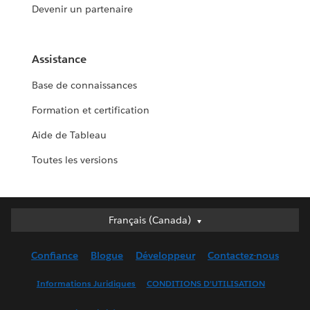
Devenir un partenaire
Assistance
Base de connaissances
Formation et certification
Aide de Tableau
Toutes les versions
Français (Canada)
Français (Canada)
Deutsch
Confiance
Blogue
Développeur
Contactez-nous
English (UK)
English (US)
Informations Juridiques
CONDITIONS D’UTILISATION
Español