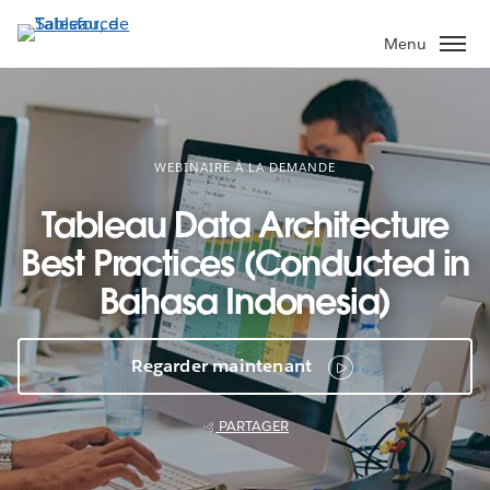
Aller
au
Menu
contenu
principal
WEBINAIRE À LA DEMANDE
Tableau Data Architecture
Best Practices (Conducted in
Bahasa Indonesia)
Regarder maintenant
PARTAGER