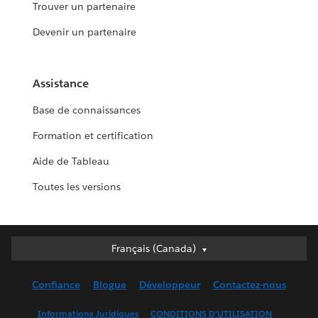
Trouver un partenaire
Devenir un partenaire
Assistance
Base de connaissances
Formation et certification
Aide de Tableau
Toutes les versions
Français (Canada)
Français (Canada)
Deutsch
Confiance
Blogue
Développeur
Contactez-nous
English (UK)
English (US)
Informations Juridiques
CONDITIONS D’UTILISATION