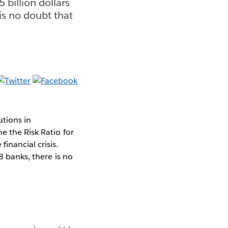
 billion dollars
is no doubt that
utions in
e the Risk Ratio for
inancial crisis.
8 banks, there is no