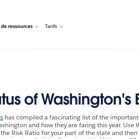
 de ressources
Tarifs
s de cas
vigation for Solutions
Toggle sub-navigation for Centre de ressources
Toggle sub-navigation for Tarifs
atus of Washington's
es
has compiled a fascinating list of the important
ashington and how they are faring this year. Use th
the Risk Ratio for your part of the state and then