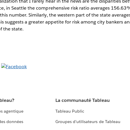
alization that I rarely hear in the news are the disparities b
nce, in Seattle the comprehensive risk ratio averages 156.63
s this number. Similarly, the western part of the state avera
s suggests a greater appetite for risk among city bankers and
f the state.
ableau?
La communauté Tableau
s agentique
Tableau Public
 des données
Groupes d’utilisateurs de Tableau