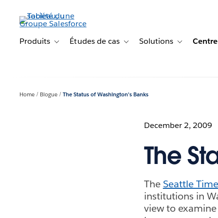
Aller
au
contenu
principal
Produits
Études de cas
Solutions
Centre
Toggle sub-navigation for Produits
Toggle sub-navigation for Étude
Toggle sub-na
Home
Blogue
The Status of Washington's Banks
December 2, 2009
The St
The
Seattle Tim
institutions in W
view to examine 