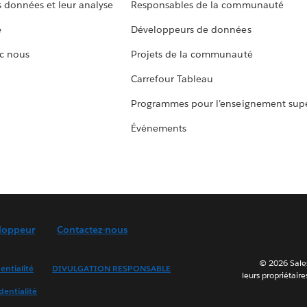
s données et leur analyse
Responsables de la communauté
e
Développeurs de données
c nous
Projets de la communauté
Carrefour Tableau
Programmes pour l’enseignement supé
Événements
loppeur
Contactez-nous
© 2026 Sales
entialité
DIVULGATION RESPONSABLE
leurs propriétaire
dentialité