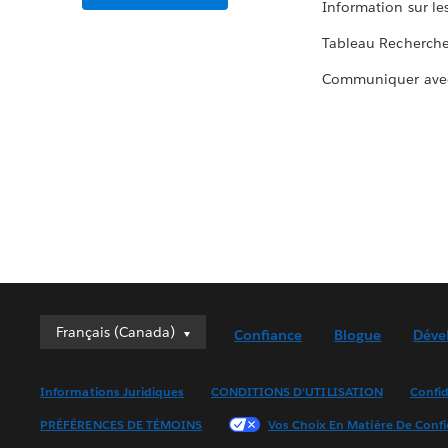
Information sur le
Tableau Recherch
Communiquer ave
Français (Canada)
Français (Canada)
Confiance
Blogue
Déve
Deutsch
English (UK)
Informations Juridiques
CONDITIONS D’UTILISATION
Confid
English (US)
PRÉFÉRENCES DE TÉMOINS
Vos Choix En Matière De Confi
Español