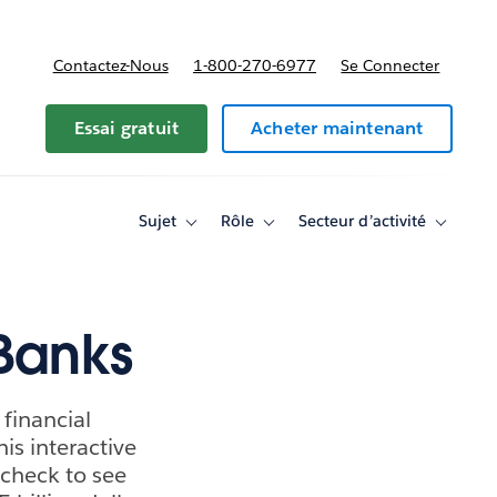
Contactez-Nous
1-800-270-6977
Se Connecter
Essai gratuit
Acheter maintenant
Sujet
Rôle
Secteur d’activité
Toggle
Toggle
Toggle
sub-
sub-
sub-
navigation
navigation
navigati
for
for
for
Sujet
Rôle
Secteur
d’activité
 Banks
 financial
is interactive
 check to see