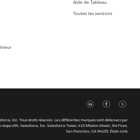
Aide de Tableau
Toutes les versions
rieur
LinkedIn
Faceb
Tw
force, Inc. Tous droits réservés. Les différentes marques sont détenues par
s respectifs. Salesforce, Inc. Salesforce Tower, 415 Mission Street, 3rd Floor,
San Francisco, CA 94105, États-Unis