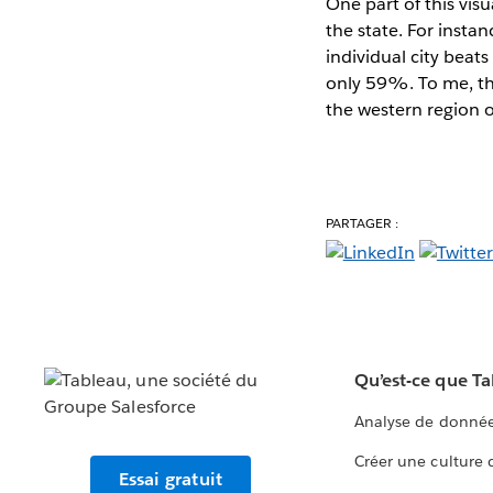
One part of this visu
the state. For insta
individual city beat
only 59%. To me, thi
the western region o
PARTAGER :
Qu’est-ce que T
Analyse de donnée
Créer une culture
Essai gratuit