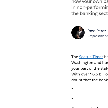
how your own ban
in non-performin
the banking sec
Ross Perez
Responsable se
The
Seattle Times
ha
Washington and how t
your part of the sta
With over $6.5 billi
doubt that the bank
"
"