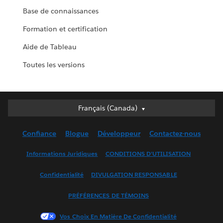
Base de connaissances
Formation et certification
Aide de Tableau
Toutes les versions
Français (Canada)
Français (Canada)
Deutsch
Confiance
Blogue
Développeur
Contactez-nous
English (UK)
English (US)
Informations Juridiques
CONDITIONS D’UTILISATION
Español
Confidentialité
DIVULGATION RESPONSABLE
Français (France)
Italiano
PRÉFÉRENCES DE TÉMOINS
日本語
Vos Choix En Matière De Confidentialité
한국어