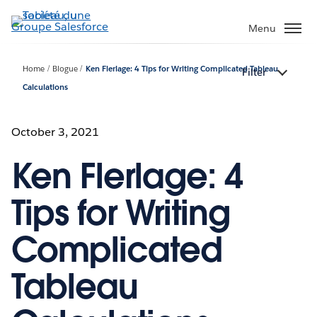
Aller
au
Menu
contenu
principal
Home
Blogue
Ken Flerlage: 4 Tips for Writing Complicated Tableau
Filter
Calculations
October 3, 2021
Ken Flerlage: 4
Tips for Writing
Complicated
Tableau