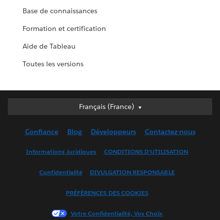
Base de connaissances
Formation et certification
Aide de Tableau
Toutes les versions
Français (France)
Français (France)
Deutsch
Confiance
Blog
Développeurs
Contactez-nous
English (UK)
English (US)
Informations Juridiques
CONDITIONS D'UTILISATION
Español
Confidentialité
DIVULGATION RESPONSABLE
Français (Canada)
Italiano
PRÉFÉRENCES DES COOKIES
日本語
Votre Confidentialité, Vos Choix
한국어