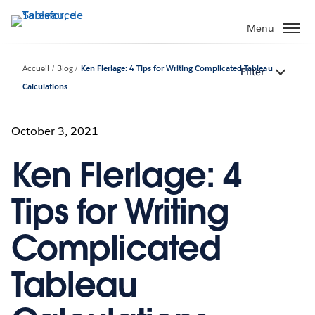
Aller
au
Menu
contenu
principal
Accueil
Blog
Ken Flerlage: 4 Tips for Writing Complicated Tableau
Filter
Calculations
October 3, 2021
Ken Flerlage: 4
Tips for Writing
Complicated
Tableau