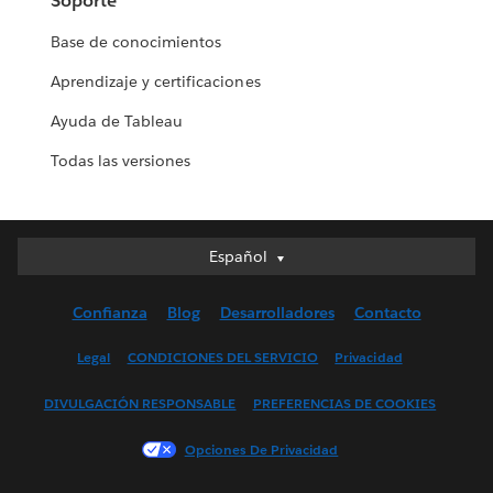
Soporte
Base de conocimientos
Aprendizaje y certificaciones
Ayuda de Tableau
Todas las versiones
Español
Español
Deutsch
Confianza
Blog
Desarrolladores
Contacto
English (UK)
English (US)
Legal
CONDICIONES DEL SERVICIO
Privacidad
Français (Canada)
DIVULGACIÓN RESPONSABLE
PREFERENCIAS DE COOKIES
Français (France)
Italiano
Opciones De Privacidad
日本語