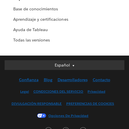
Base de conocimientos
Aprendizaje y certificaciones
Ayuda de Tableau
Todas las versiones
Español
Español
Deutsch
Confianza
Blog
Desarrolladores
Contacto
English (UK)
English (US)
Legal
CONDICIONES DEL SERVICIO
Privacidad
Français (Canada)
DIVULGACIÓN RESPONSABLE
PREFERENCIAS DE COOKIES
Français (France)
Italiano
Opciones De Privacidad
日本語
한국어