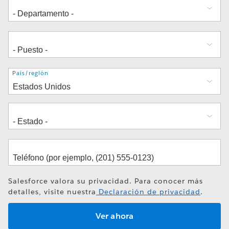
Dirección
País/región
Salesforce valora su privacidad. Para conocer más
detalles, visite nuestra
Declaración de privacidad
.