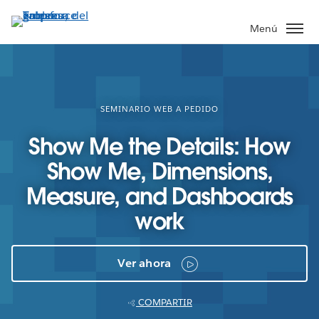
Ir
al
Menú
contenido
principal
SEMINARIO WEB A PEDIDO
Show Me the Details: How
Show Me, Dimensions,
Measure, and Dashboards
work
Ver ahora
COMPARTIR