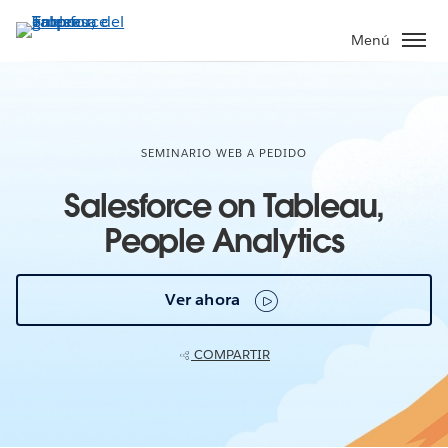
Ir
al
Menú
contenido
principal
SEMINARIO WEB A PEDIDO
Salesforce on Tableau,
People Analytics
Ver ahora
COMPARTIR