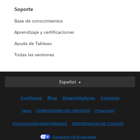
Soporte
Base de conocimientos
Aprendizaje y certificaciones
Ayuda de Tableau
Todas las versiones
Español
Español
Deutsch
Confianza
Blog
Desarrolladores
Contacto
English (UK)
English (US)
Legal
CONDICIONES DEL SERVICIO
Privacidad
Français (Canada)
DIVULGACIÓN RESPONSABLE
PREFERENCIAS DE COOKIES
Français (France)
Italiano
Opciones De Privacidad