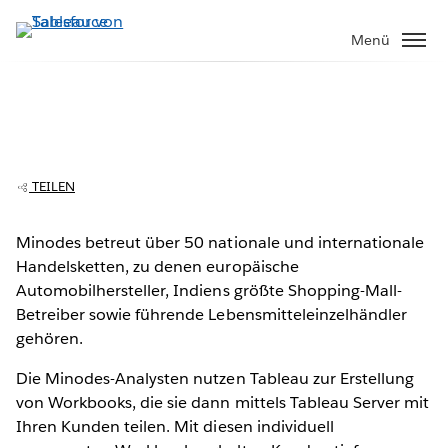
Direkt
zum
Menü
Inhalt
Minodes erspart Einzelhandel mit
Tableau jede Woche fünf Stunden Arbeit
TEILEN
Minodes betreut über 50 nationale und internationale
Handelsketten, zu denen europäische
Play
Automobilhersteller, Indiens größte Shopping-Mall-
Betreiber sowie führende Lebensmitteleinzelhändler
gehören.
Video
Die Minodes-Analysten nutzen Tableau zur Erstellung
von Workbooks, die sie dann mittels Tableau Server mit
Ihren Kunden teilen. Mit diesen individuell