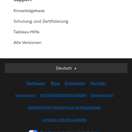
Knowledgebase
Schulung und Zertifizierung
Tableau-Hilfe
Alle Versionen
Deutsch
Deutsch
English (UK)
Vertrauen
Blog
Entwickler
Kontakt
English (US)
Español
Impressum
NUTZUNGSBEDINGUNGEN
Datenschutz
Français (Canada)
VERANTWORTUNGSVOLLE OFFENLEGUNG
Français (France)
Italiano
COOKIE-EINSTELLUNGEN
日本語