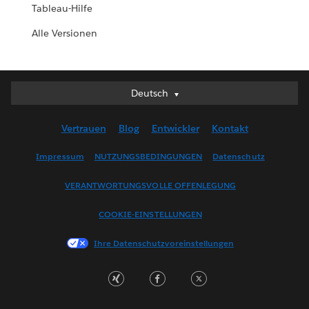
Tableau-Hilfe
Alle Versionen
Deutsch
Deutsch
English (UK)
Vertrauen
Blog
Entwickler
Kontakt
English (US)
Español
Impressum
NUTZUNGSBEDINGUNGEN
Datenschutz
Français (Canada)
VERANTWORTUNGSVOLLE OFFENLEGUNG
Français (France)
Italiano
COOKIE-EINSTELLUNGEN
日本語
Ihre Datenschutzvoreinstellungen
한국어
Nederlands
Português
Svenska