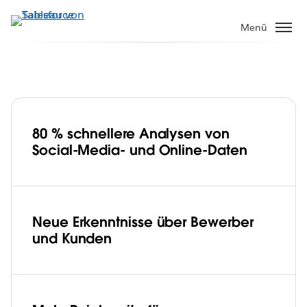
Direkt
zum
Menü
Inhalt
Capgemini analysiert 80 % schneller
und veröffentlicht Studienergebnisse
interaktiv
80 % schnellere Analysen von
Social-Media- und Online-Daten
Play
Neue Erkenntnisse über Bewerber
und Kunden
Video