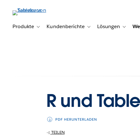
Direkt
zum
Inhalt
Produkte
Kundenberichte
Lösungen
We
Toggle sub-navigation for Produkte
Toggle sub-navigation for K
Toggle s
R und Tabl
PDF HERUNTERLADEN
TEILEN