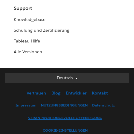
Support
Knowledgebase
Schulung und Zertifizierung
Tableau-Hilfe
Alle Versionen
Deutsch
Deutsch
English (UK)
Vertrauen
Blog
Entwickler
Kontakt
English (US)
Español
Impressum
NUTZUNGSBEDINGUNGEN
Datenschutz
Français (Canada)
VERANTWORTUNGSVOLLE OFFENLEGUNG
Français (France)
Italiano
COOKIE-EINSTELLUNGEN