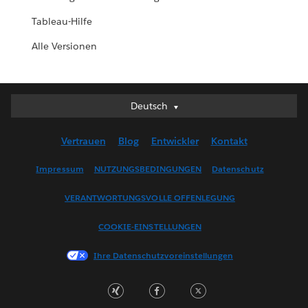
Tableau-Hilfe
Alle Versionen
Deutsch
Deutsch
English (UK)
Vertrauen
Blog
Entwickler
Kontakt
English (US)
Español
Impressum
NUTZUNGSBEDINGUNGEN
Datenschutz
Français (Canada)
VERANTWORTUNGSVOLLE OFFENLEGUNG
Français (France)
Italiano
COOKIE-EINSTELLUNGEN
日本語
Ihre Datenschutzvoreinstellungen
한국어
Nederlands
Português