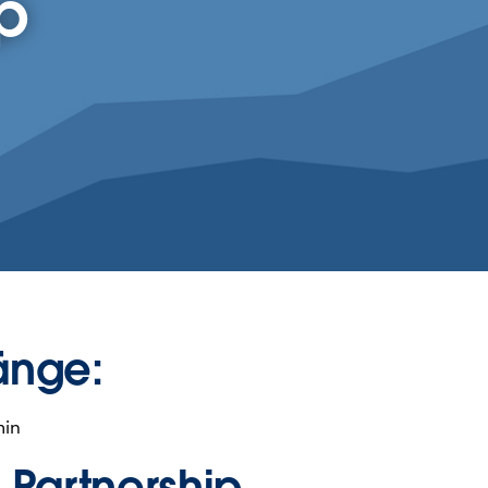
p
änge:
min
n Partnership