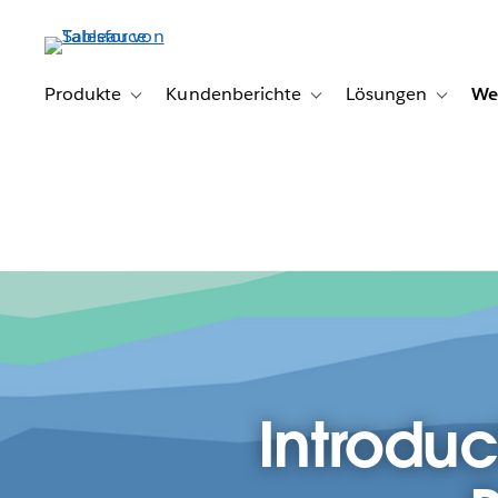
Direkt
zum
Inhalt
Produkte
Kundenberichte
Lösungen
We
Toggle sub-navigation for Produkte
Toggle sub-navigation for K
Toggle s
Introdu