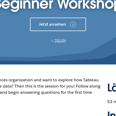
Beginner Worksho
Jetzt ansehen
TEILEN
iences organization and want to explore how Tableau
L
data? Then this is the session for you! Follow along
nd begin answering questions for the first time.
53 
I