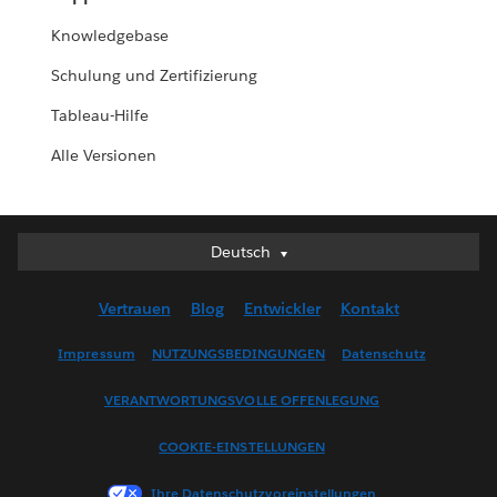
Knowledgebase
Schulung und Zertifizierung
Tableau-Hilfe
Alle Versionen
Deutsch
Deutsch
English (UK)
Vertrauen
Blog
Entwickler
Kontakt
English (US)
Español
Impressum
NUTZUNGSBEDINGUNGEN
Datenschutz
Français (Canada)
VERANTWORTUNGSVOLLE OFFENLEGUNG
Français (France)
Italiano
COOKIE-EINSTELLUNGEN
日本語
Ihre Datenschutzvoreinstellungen