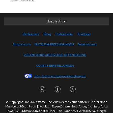
Deutsch
Deutsch
English (UK)
Vertrauen
Blog
Entwickler
Kontakt
English (US)
Español
Impressum
NUTZUNGSBEDINGUNGEN
Datenschutz
Français (Canada)
VERANTWORTUNGSVOLLE OFFENLEGUNG
Français (France)
Italiano
COOKIE-EINSTELLUNGEN
日本語
Ihre Datenschutzvoreinstellungen
한국어
Nederlands
Português
Svenska
© Copyright 2026 Salesforce, Inc. Alle Rechte vorbehalten. Die einzelnen
ไทย
Marken gehören ihren jeweiligen Eigentümern. Salesforce, Inc. Salesforce
Tower, 415 Mission Street, 3rd Floor, San Francisco, CA 94105, Vereinigte
简体中文