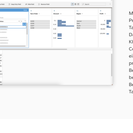
M
P
T
D
K
C
e
p
B
b
B
T