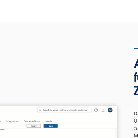
D
U
z
M