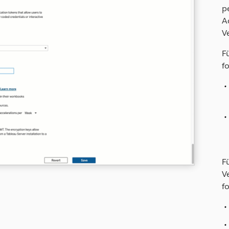
p
A
V
F
f
F
V
f