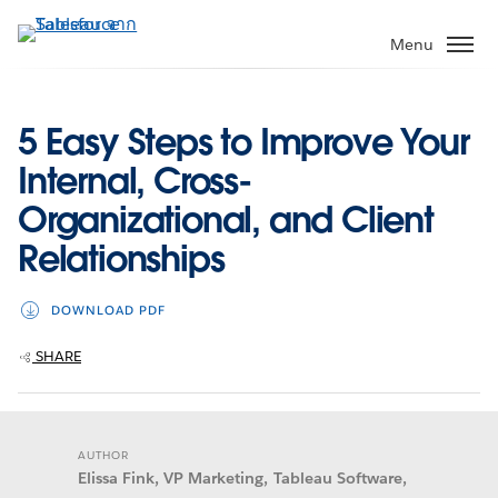
ข้าม
ไป
Menu
ที่
เนื้อหา
หลัก
5 Easy Steps to Improve Your
Internal, Cross-
Organizational, and Client
Relationships
DOWNLOAD PDF
SHARE
AUTHOR
Elissa Fink, VP Marketing, Tableau Software,