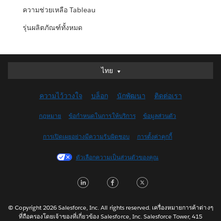
ความช่วยเหลือ Tableau
รุ่นผลิตภัณฑ์ทั้งหมด
ไทย
ไทย
Deutsch
ความไว้วางใจ
บล็อก
นักพัฒนา
ติดต่อเรา
English (UK)
English (US)
กฎหมาย
ข้อกำหนดในการให้บริการ
ข้อมูลส่วนตัว
Español
การเปิดเผยอย่างมีความรับผิดชอบ
การตั้งค่าคุกกี้
Français (Canada)
Français (France)
ตัวเลือกความเป็นส่วนตัวของคุณ
Italiano
L
F
T
日本語
i
a
w
한국어
n
c
i
Nederlands
© Copyright 2026 Salesforce, Inc. All rights reserved. เครื่องหมายการค้าต่างๆ
ที่ถือครองโดยเจ้าของที่เกี่ยวข้อง Salesforce, Inc. Salesforce Tower, 415