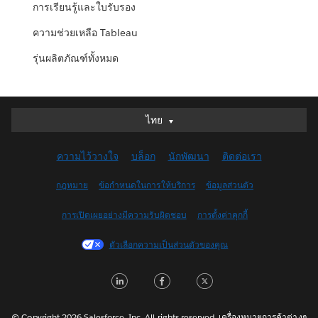
การเรียนรู้และใบรับรอง
ความช่วยเหลือ Tableau
รุ่นผลิตภัณฑ์ทั้งหมด
ไทย
ไทย
Deutsch
ความไว้วางใจ
บล็อก
นักพัฒนา
ติดต่อเรา
English (UK)
English (US)
กฎหมาย
ข้อกำหนดในการให้บริการ
ข้อมูลส่วนตัว
Español
การเปิดเผยอย่างมีความรับผิดชอบ
การตั้งค่าคุกกี้
Français (Canada)
Français (France)
ตัวเลือกความเป็นส่วนตัวของคุณ
Italiano
L
F
T
日本語
i
a
w
한국어
Nederlands
© Copyright 2026 Salesforce, Inc. All rights reserved. เครื่องหมายการค้าต่างๆ