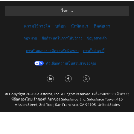
ไทย
ไทย
Deutsch
ความไว้วางใจ
บล็อก
นักพัฒนา
ติดต่อเรา
English (UK)
English (US)
กฎหมาย
ข้อกำหนดในการให้บริการ
ข้อมูลส่วนตัว
Español
การเปิดเผยอย่างมีความรับผิดชอบ
การตั้งค่าคุกกี้
Français (Canada)
Français (France)
ตัวเลือกความเป็นส่วนตัวของคุณ
Italiano
L
F
T
日本語
i
a
w
한국어
n
c
i
Nederlands
© Copyright 2026 Salesforce, Inc. All rights reserved. เครื่องหมายการค้าต่างๆ
ที่ถือครองโดยเจ้าของที่เกี่ยวข้อง Salesforce, Inc. Salesforce Tower, 415
k
e
t
Português
Mission Street, 3rd Floor, San Francisco, CA 94105, United States
e
b
t
Svenska
d
o
e
简体中文
繁體中文
I
o
r