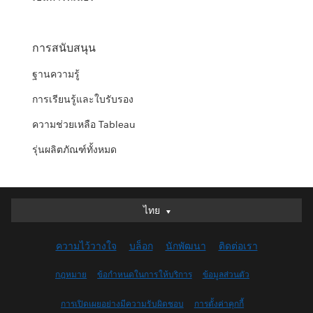
การสนับสนุน
ฐานความรู้
การเรียนรู้และใบรับรอง
ความช่วยเหลือ Tableau
รุ่นผลิตภัณฑ์ทั้งหมด
ไทย
ไทย
Deutsch
ความไว้วางใจ
บล็อก
นักพัฒนา
ติดต่อเรา
English (UK)
English (US)
กฎหมาย
ข้อกำหนดในการให้บริการ
ข้อมูลส่วนตัว
Español
การเปิดเผยอย่างมีความรับผิดชอบ
การตั้งค่าคุกกี้
Français (Canada)