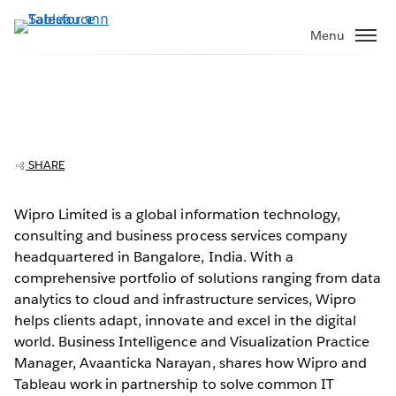
ข้าม
ไป
Menu
ที่
เนื้อหา
หลัก
SHARE
Wipro partners with Tableau to help
customers unlock value in data
Wipro Limited is a global information technology,
consulting and business process services company
Play
headquartered in Bangalore, India. With a
comprehensive portfolio of solutions ranging from data
analytics to cloud and infrastructure services, Wipro
helps clients adapt, innovate and excel in the digital
Video
world. Business Intelligence and Visualization Practice
Manager, Avaanticka Narayan, shares how Wipro and
Tableau work in partnership to solve common IT