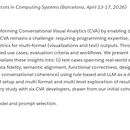
rs in Computing Systems (Barcelona, April 13-17, 2026)
orming Conversational Visual Analytics (CVA) by enabling d
CVA remains a challenge: requiring programming expertise, 
trics for multi-format (visualizations and text) outputs. Th
ed use cases, evaluation criteria and workflows. We present
lizes these insights into: (i) test cases spanning real-world s
ata fidelity, semantic alignment, functional correctness, desi
g, conversational coherence) using rule-based and LLM-as-a-J
al setup and multi-format and multi-level exploration of res
y study with six CVA developers, drawn from our initial coho
odel and prompt selection.