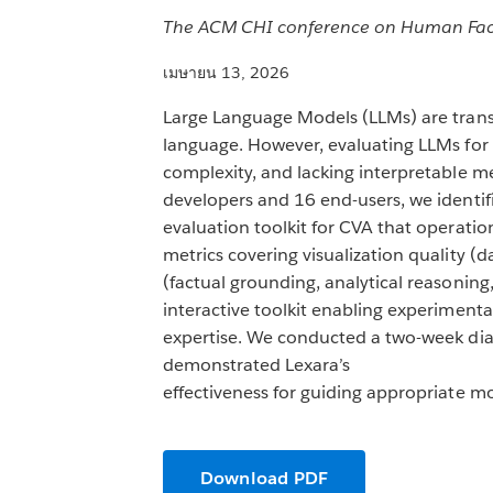
The ACM CHI conference on Human Facto
เมษายน 13, 2026
Large Language Models (LLMs) are transf
language. However, evaluating LLMs for 
complexity, and lacking interpretable me
developers and 16 end-users, we identifi
evaluation toolkit for CVA that operationa
metrics covering visualization quality (d
(factual grounding, analytical reasonin
interactive toolkit enabling experiment
expertise. We conducted a two-week diar
demonstrated Lexara’s
effectiveness for guiding appropriate m
Download PDF